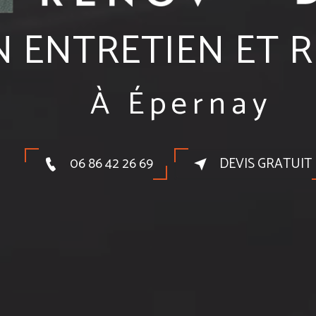
N ENTRETIEN ET 
À Épernay
06 86 42 26 69
DEVIS GRATUIT