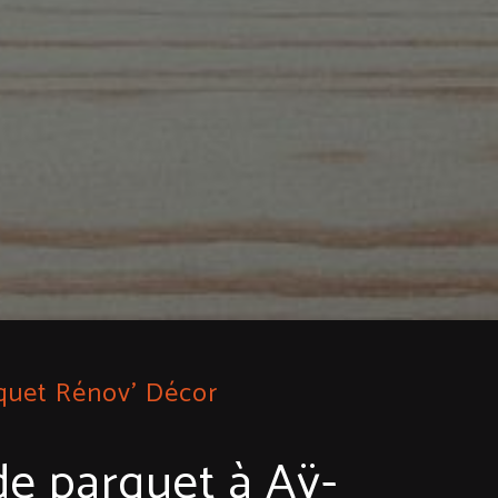
quet Rénov' Décor
de parquet à Aÿ-