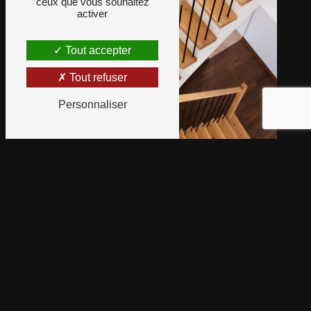
ceux que vous souhaitez
activer
Tout accepter
Tout refuser
Personnaliser
Ambiance Parquet Rénov'
Décor
entretien parquet à