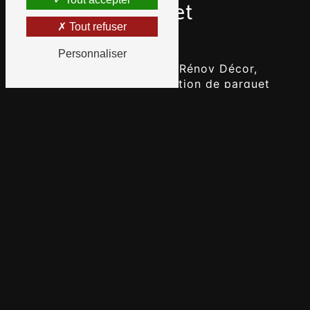
expérience et
Tout refuser
savoir-faire
Personnaliser
Chez Ambiance Parquet Rénov Décor,
chaque projet de rénovation de parquet
est une histoire à part entière, avec son
lot de défis et de possibilités. En tant
qu'
artisan passionné
, je m'engage
personnellement à vous offrir des
travaux soignés et un résultat à la
hauteur de vos attentes.
Je commence toujours par une
visite
de
votre domicile, où je prends le temps
d'évaluer les travaux nécessaires pour
redonner vie
à votre parquet. Fort de
mon
expérience
et de mon expertise, je
vous propose ensuite un devis détaillé,
incluant toutes les
étapes de la
rénovation
: du ponçage au nettoyage,