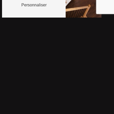
Personnaliser
Ambiance Parquet Rénov'
Décor
teinte de parquet à
Dormans
Teinte de parquet sur mesure
avec Ambiance Parquets